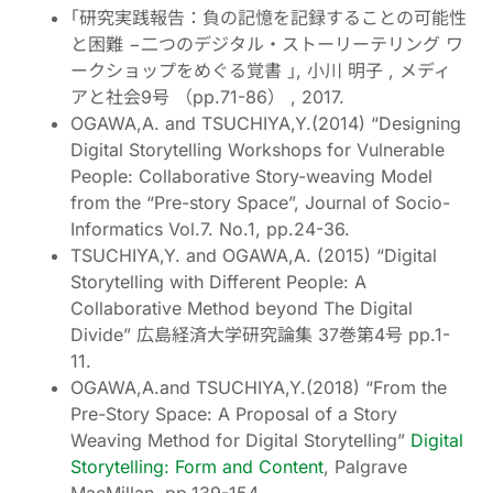
｢研究実践報告：負の記憶を記録することの可能性
と困難 −二つのデジタル・ストーリーテリング ワ
ークショップをめぐる覚書 ｣, 小川 明子 , メディ
アと社会9号 （pp.71-86） , 2017.
OGAWA,A. and TSUCHIYA,Y.(2014) “Designing
Digital Storytelling Workshops for Vulnerable
People: Collaborative Story-weaving Model
from the “Pre-story Space”, Journal of Socio-
Informatics Vol.7. No.1, pp.24-36.
TSUCHIYA,Y. and OGAWA,A. (2015) “Digital
Storytelling with Different People: A
Collaborative Method beyond The Digital
Divide” 広島経済大学研究論集 37巻第4号 pp.1-
11.
OGAWA,A.and TSUCHIYA,Y.(2018) “From the
Pre-Story Space: A Proposal of a Story
Weaving Method for Digital Storytelling”
Digital
Storytelling: Form and Content
, Palgrave
MacMillan, pp.139-154.