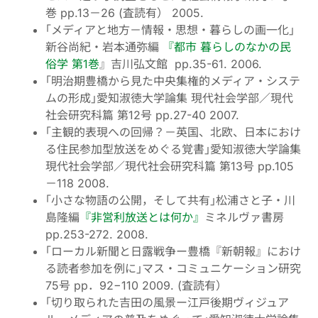
巻 pp.13－26 (査読有） 2005.
｢メディアと地方－情報・思想・暮らしの画一化｣
新谷尚紀・岩本通弥編
『都市 暮らしのなかの民
俗学 第1巻
』吉川弘文館 pp.35-61. 2006.
｢明治期豊橋から見た中央集権的メディア・システ
ムの形成｣愛知淑徳大学論集 現代社会学部／現代
社会研究科篇 第12号 pp.27-40 2007.
｢主観的表現への回帰？－英国、北欧、日本におけ
る住民参加型放送をめぐる覚書｣愛知淑徳大学論集
現代社会学部／現代社会研究科篇 第13号 pp.105
－118 2008.
｢小さな物語の公開，そして共有｣松浦さと子・川
島隆編
『非営利放送とは何か』
ミネルヴァ書房
pp.253-272. 2008.
｢ローカル新聞と日露戦争ー豊橋『新朝報』におけ
る読者参加を例に｣マス・コミュニケーション研究
75号 pp．92−110 2009. (査読有）
｢切り取られた吉田の風景ー江戸後期ヴィジュア