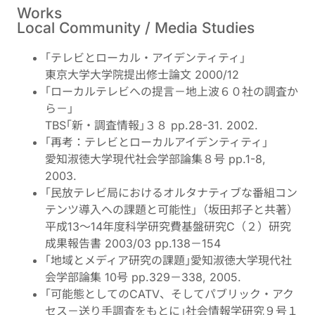
Works
Local Community / Media Studies
｢テレビとローカル・アイデンティティ｣
東京大学大学院提出修士論文 2000/12
｢ローカルテレビへの提言－地上波６０社の調査か
ら－｣
TBS｢新・調査情報｣３８ pp.28-31. 2002.
｢再考：テレビとローカルアイデンティティ｣
愛知淑徳大学現代社会学部論集８号 pp.1-8,
2003.
｢民放テレビ局におけるオルタナティブな番組コン
テンツ導入への課題と可能性｣（坂田邦子と共著）
平成13～14年度科学研究費基盤研究C（２）研究
成果報告書 2003/03 pp.138－154
｢地域とメディア研究の課題｣愛知淑徳大学現代社
会学部論集 10号 pp.329－338, 2005.
｢可能態としてのCATV、そしてパブリック・アク
セス－送り手調査をもとに｣社会情報学研究９号１