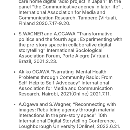
care home digital radio project in Japan” In the
panel “the Communicative agency in later life” ,
International Association for Media and
Communication Research, Tampere (Virtual),
Finland 2020.7.17-9.20.
S.WAGNER and A.OGAWA “Transformative
politics and the fourth age : Experimenting with
the pre-story space in collaborative digital
storytelling” International Sociological
Association Forum, Porte Alegre (Virtual),
Brazil, 2021.2.23.
Akiko OGAWA “Narrating Mental Health
Problems through Community Radio: From
Self-Help to Self-Advocacy” International
Association for Media and Communication
Research, Nairobi, 2021(Online) 2021.7.11.
A.Ogawa and S.Wagner, “Reconnecting with
images: Rebuilding agency through material
interactions in the pre-story space” 10th
International Digital Storytelling Conference,
Loughborough University (Online), 2022.6.21.