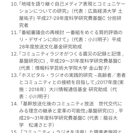
｢地域を語り継ぐ自己メディア表現とコミュニケー
ションについての研究｣（代表：広島経済大学 土
屋祐子) 平成27-29年度科学研究費基盤C 分担研
究者
｢番組審議会の再検討 ー番組をめぐる質的評価の
リ・デザインに向けて｣（代表：小川明子）平成
28年度放送文化基金研究助成
｢コミュニティラジオがつくる震災の記録と記憶 ,
基盤研究(C) , 平成29〜31年度科学研究費基盤C
(代表：情報科学芸術大学院大学 金山智子）
｢ホスピタル・ラジオの実践的研究 −高齢者／患者
とコミュニティとの接続を目指して｣2017年度(実
施：2018年）大川情報通信基金 研究助成（代
表：小川明子）
｢基幹放送化後のコミュニティ放送 世代交代に
みる理念の継承と変革の可能性｣基盤研究(C) , 平
成29〜31年度科学研究費基盤C (代表：龍谷大
学 松浦さと子）
｢コミュニティ・ラジオを活用した障害者施設と