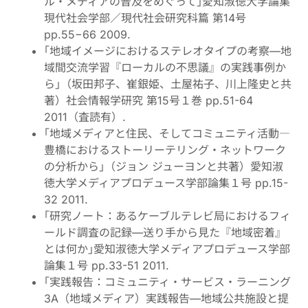
ル・メディアの普及をめぐって｣愛知淑徳大学論集
現代社会学部／現代社会研究科篇 第14号
pp.55−66 2009.
｢地域イメージにおけるステレオタイプの考察—地
域間交流学習『ローカルの不思議』の実践事例か
ら｣（坂田邦子、崔銀姫、土屋祐子、川上隆史と共
著）社会情報学研究 第15号１巻 pp.51-64
2011（査読有）.
｢地域メディアと住民、そしてコミュニティ活動―
豊橋におけるストーリーテリング・ネットワーク
の分析から｣（ジョン ジューヨンと共著）愛知淑
徳大学メディアプロデュース学部論集１号 pp.15-
32 2011.
｢研究ノート：あるケーブルテレビ局におけるフィ
ールド調査の記録—送り手から見た『地域密着』
とは何か｣愛知淑徳大学メディアプロデュース学部
論集１号 pp.33-51 2011.
｢実践報告：コミュニティ・サービス・ラーニング
3A（地域メディア）実践報告—地域公共施設と提