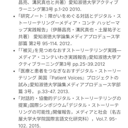
昌亮、溝尻真也と共著）愛知淑徳大学アクティブ
ラーニング第3号 p.1-20 2010.
｢研究ノート：障がいをめぐる対話とデジタル・ス
トーリーテリングーメディア・コンテ ハッピーマ
ップ実践報告｣（伊藤昌亮・溝尻真也・土屋祐子と
共著） 愛知淑徳大学論集メディアプロデュース学
部篇 第2号 95-114. 2012．
｢｢被災｣を見つめなおすストーリーテリング実践—
メディア・コンテいわき実践報告｣愛知淑徳大学ア
クティブラーニング第3号 pp.25-39.2012
｢医療と患者をつなぎなおすデジタル・ストーリー
テリング 英国『Patient Voices』プロジェクトの
試み｣愛知淑徳大学論集メディアプロデュース学部
篇 3号， p.33-47. 2013.
｢対話的・協働的デジタル・ストーリーテリングの
提案｣国際シンポジウム｢デジタル・ストーリーテ
リングの可能性｣開催報告，メディアと社会（名古
屋大学大学院国際言語文化研究科），Vol.7. 95-
102. 2015.