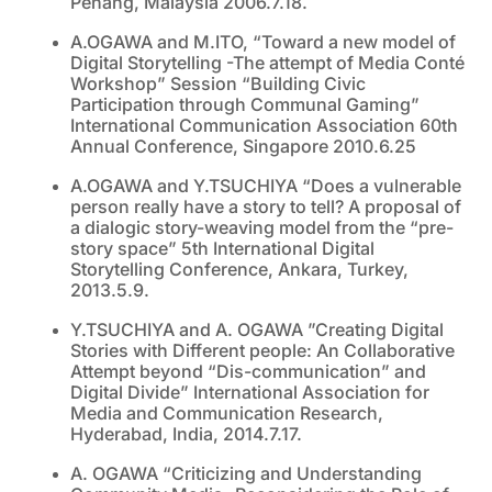
Penang, Malaysia 2006.7.18.
A.OGAWA and M.ITO, “Toward a new model of
Digital Storytelling -The attempt of Media Conté
Workshop” Session “Building Civic
Participation through Communal Gaming”
International Communication Association 60th
Annual Conference, Singapore 2010.6.25
A.OGAWA and Y.TSUCHIYA “Does a vulnerable
person really have a story to tell? A proposal of
a dialogic story-weaving model from the “pre-
story space” 5th International Digital
Storytelling Conference, Ankara, Turkey,
2013.5.9.
Y.TSUCHIYA and A. OGAWA ”Creating Digital
Stories with Different people: An Collaborative
Attempt beyond “Dis-communication” and
Digital Divide” International Association for
Media and Communication Research,
Hyderabad, India, 2014.7.17.
A. OGAWA “Criticizing and Understanding