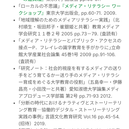
｢ローカルの不思議｣
『メディア・リテラシー ワー
クショップ』
東京大学出版会, pp.60-71. 2009.
｢地域理解のためのメディアリテラシー実践｣（北
村順生・坂田邦子・崔銀姫と共著）教育メディア
学会研究１１巻２号 2005 pp.73－79. (査読有）
｢メディア・リテラシーとパブリック・アクセスの
接点ーP．フレイレの識字教育を手がかりに｣立命
館大学産業社会論集 45巻1号 2009 pp.91-106.
(査読有）
｢研究ノート：社会的視座を有するメディアの送り
手をどう育てるかー送り手のメディア・リテラシ
ー育成をめぐる大学教育の役割｣（五島幸一・伊藤
昌亮・小田茂一と共著）愛知淑徳大学論集メディ
アプロデュース学部篇 第2号 pp.71-93 2012.
｢分断の時代におけるナラティヴとストーリーテリ
ング教育―協働的デジタル・ストーリーテリング
実践の事例｣ 言語文化教育研究 Vol.16 pp.45-54.
(招待）2019.