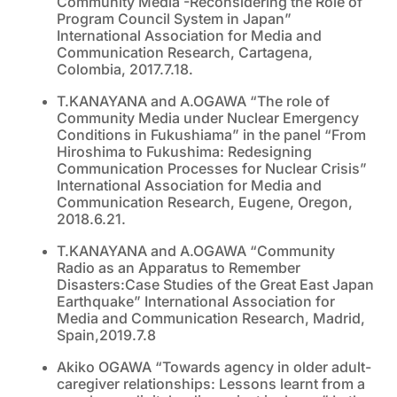
Community Media -Reconsidering the Role of
Program Council System in Japan”
International Association for Media and
Communication Research, Cartagena,
Colombia, 2017.7.18
.
T.KANAYANA and A.OGAWA “The role of
Community Media under Nuclear Emergency
Conditions in Fukushiama” in the panel “From
Hiroshima to Fukushima: Redesigning
Communication Processes for Nuclear Crisis”
International Association for Media and
Communication Research, Eugene, Oregon,
2018.6.21.
T.KANAYANA and A.OGAWA “Community
Radio as an Apparatus to Remember
Disasters:Case Studies of the Great East Japan
Earthquake” International Association for
Media and Communication Research, Madrid,
Spain,2019.7.8
Akiko OGAWA “Towards agency in older adult-
caregiver relationships: Lessons learnt from a