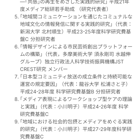
—｢共感｣の再生をめざした実践的研究｣ 平成21年
度メディア総研若手助成 （研究代表者）
｢地域間コミュニケーションを通じたコミュナルな
地域文化の情報発信に関する実践的研究｣（代表：
新潟大学 北村順生）平成23-25年度科学研究費基
盤C 分担研究者
｢情報デザインによる市民芸術創出プラットフォー
ムの構築｣（代表，多摩美術大学 須永剛司 水越伸
グループ）独立行政法人科学技術振興機構JST
CREST研究 メンバー
｢日本型コミュニティ放送の成立条件と持続可能な
運営の規定要因｣ （代表：龍谷大学 松浦さと子）
平成24-28年度 科学研究費基盤B 分担研究者
｢メディア表現によるワークショップ型ケアの理論
と実践｣（代表：小川明子）平成24-26年度 科学
研究費基盤C
｢地域における社会的包摂とメディアをめぐる実践
的研究｣（代表：小川明子）平成27-29年度科学研
究費基盤C