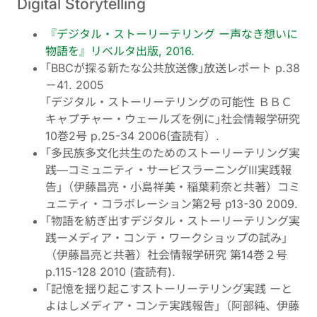
Digital Storytelling
『デジタル・ストーリーテリング ー声なき想いに
物語を』リベルタ出版, 2016.
｢BBCが探る新たな公共放送像｣放送レポート p.38
－41. 2005
｢デジタル・ストーリーテリングの可能性 ＢＢＣ
キャプチャー・ウェールズを例に｣社会情報学研究
10巻2号 p.25-34 2006(査読有）.
｢多民族多文化共生のためのストーリーテリング実
践—コミュニティ・サービスラーニングⅢ実践報
告｣（伊藤昌亮・小島祥美・稲葉莉奈と共著）コミ
ュニティ・コラボレーション第2号 p13-30 2009.
｢物語を紡ぎ出すデジタル・ストーリーテリング実
践ーメディア・コンテ・ワークショップの試み｣
（伊藤昌亮と共著）社会情報学研究 第14巻２号
p.115-128 2010 (査読有).
｢記憶を揺り起こすストーリーテリング実践 ーと
よはしメディア・コンテ実践報告｣（阿部純、伊藤