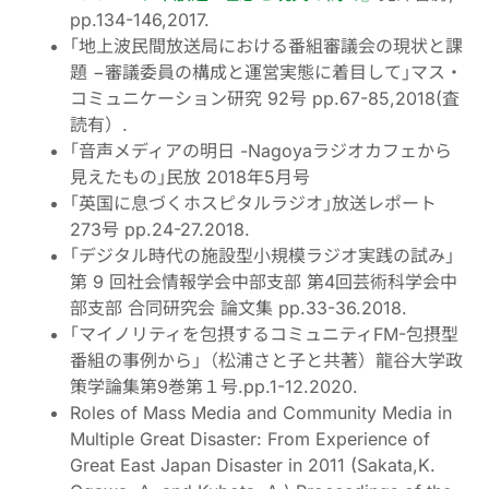
pp.134-146,2017.
｢地上波民間放送局における番組審議会の現状と課
題 −審議委員の構成と運営実態に着目して｣マス・
コミュニケーション研究 92号 pp.67-85,2018(査
読有）.
｢音声メディアの明日 -Nagoyaラジオカフェから
見えたもの｣民放 2018年5月号
｢英国に息づくホスピタルラジオ｣放送レポート
273号 pp.24-27.2018.
｢デジタル時代の施設型小規模ラジオ実践の試み｣
第 9 回社会情報学会中部支部 第4回芸術科学会中
部支部 合同研究会 論文集 pp.33-36.2018.
｢マイノリティを包摂するコミュニティFM-包摂型
番組の事例から｣（松浦さと子と共著）龍谷大学政
策学論集第9巻第１号.pp.1-12.2020.
Roles of Mass Media and Community Media in
Multiple Great Disaster: From Experience of
Great East Japan Disaster in 2011 (Sakata,K.