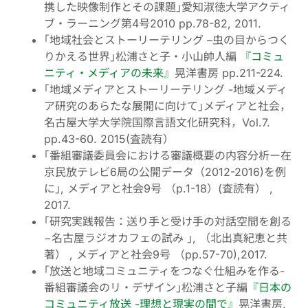
携した映像制作とその課題｣愛知淑徳大学アクティ
ブ・ラーニング第4号2010 pp.78-82, 2011.
｢地域社会とストーリーテリング –虫の目からつく
りかえる世界｣松浦さと子・小山帥人編
『コミュ
ニティ・メディアの未来』
晃洋書房 pp.211-224.
｢地域メディアとストーリーテリング -地域メディ
ア研究のあらたな展開に向けて｣メディアと社会，
名古屋大学大学院国際言語文化研究科，Vol.7.
pp.43-60. 2015(査読有）
｢番組審議委員会における審議概要の内容分析ー在
京民放テレビ6局の公開データ（2012-2016)を例
に｣, メディアと社会9号 （p.1-18）(査読有） ,
2017.
｢研究実践報告：送り手と受け手の対話空間を創る
−名古屋ラジオカフェの試み ｣, （北出真紀恵と共
著） , メディアと社会9号 （pp.57-70),2017.
｢放送と地域コミュニティをつなぐ仕組みを作る-
番組審議会のリ・デザイン｣松浦さと子編
『日本の
コミュニティ放送 -理想と現実の間で』
晃洋書房,