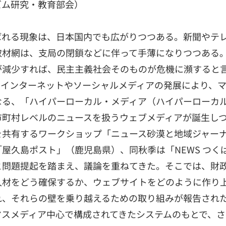
ズム研究・教育部会）
ばれる現象は、日本国内でも広がりつつある。新聞やテ
取材網は、支局の閉鎖などに伴って手薄になりつつある
が減少すれば、民主主義社会そのものが危機に瀕すると
、インターネットやソーシャルメディアの発展により、
なる、「ハイパーローカル・メディア（ハイパーローカ
市町村レベルのニュースを扱うウェブメディアが誕生し
を共有するワークショップ「ニュース砂漠と地域ジャー
屋久島ポスト」（鹿児島県）、同秋季は「NEWS つく
と問題提起を踏まえ、議論を重ねてきた。そこでは、財
人材をどう確保するか、ウェブサイトをどのように作り
れ、それらの壁を乗り越えるための取り組みが報告され
マスメディア中心で構成されてきたシステムのもとで、