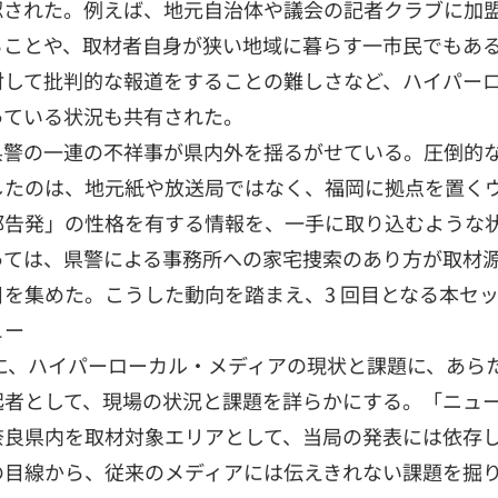
認された。例えば、地元自治体や議会の記者クラブに加
ることや、取材者自身が狭い地域に暮らす一市民でもあ
対して批判的な報道をすることの難しさなど、ハイパー
っている状況も共有された。
県警の一連の不祥事が県内外を揺るがせている。圧倒的
したのは、地元紙や放送局ではなく、福岡に拠点を置く
部告発」の性格を有する情報を、一手に取り込むような
っては、県警による事務所への家宅捜索のあり方が取材
を集めた。こうした動向を踏まえ、3 回目となる本セ
ュー
例に、ハイパーローカル・メディアの現状と課題に、あら
者として、現場の状況と課題を詳らかにする。「ニュース
奈良県内を取材対象エリアとして、当局の発表には依存
の目線から、従来のメディアには伝えきれない課題を掘