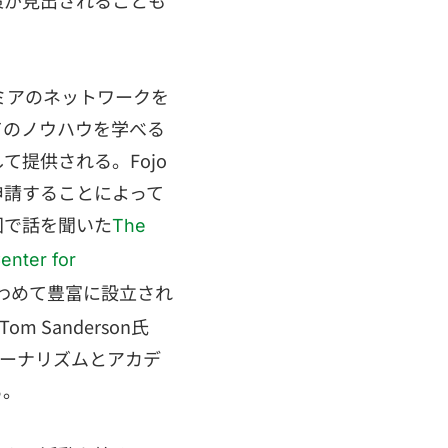
策が見出されることも
デミアのネットワークを
てのノウハウを学べる
提供される。Fojo
申請することによって
国で話を聞いた
The
enter for
わめて豊富に設立され
mのTom Sanderson氏
ャーナリズムとアカデ
る。