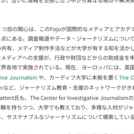
うか。互いに情報を交換し合う中から異なる視点や解決
る２つ目の関心は、このFojoが国際的なメディアとアカ
る点にある。調査報道やデータ・ジャーナリズムについ
共有、メディア制作手法などが大学が有する知を活かして
なメディアへの支援が、行政や財団などからの助成金を
世界各地で実施されている。現在、ヨーロッパには、英
や、カーディフ大学に本拠を置く
tive Journalism
The C
など、ジャーナリズム教育・支援のネットワークがき
sm
tert氏も、The Center for Investigative Journalis
経験を持ちつつ、大学でも教えており、多様な人材がジ
ら、サステナブルなジャーナリズムについて模索してい