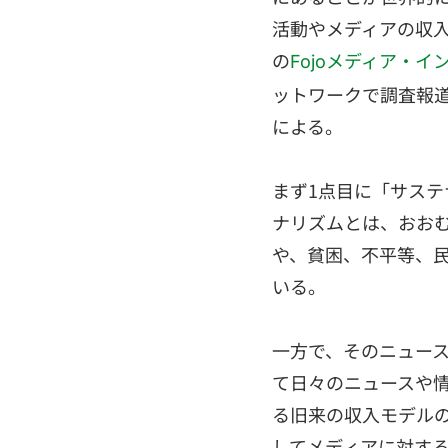
活動やメディアの収
の
Fojoメディア・
ットワークで調査報
による。
まず1点目に「サス
ナリズムとは、おお
や、貧困、不平等、
いる。
一方で、そのニュー
て日々のニュースや
る旧来の収入モデルの崩
してメディアに対す