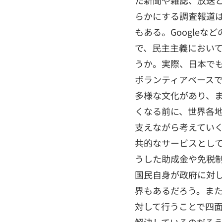
た新聞や雑誌、放送
らかにする調査報道
もある。Google
で、民主主義におい
うか。実際、日本で
ボランティアベース
多様な文化があり、
くなる前に、世界各
支えながら考えてい
共的なサービスとし
うした助成金や免税
国民自身が政府に対
界もあるだろう。ま
対して行うことで四