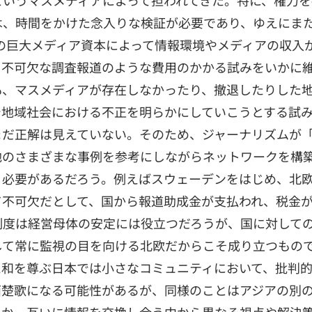
というマスメディアによって担われてきた。特に、権力
は、時間をかけた念入りな検証が必要であり、ゆえにま
などの巨大メディア資本によって情報環境やメディアの収入
て不可欠な調査報道のような費用のかかる試みをいかに
も、マスメディアが存在しなかったり、撤退したりした
で地域社会における不正を明らかにしていこうとする試
まだ正解は見えていない。そのため、ジャーナリズムが
地のさまざまな事例を参考にしながらネットワークを構
く必要があるだろう。例えばスウェーデンをはじめ、北
て不可欠だとして、国から報道助成金が支払われ、税金
制度は経営母体の安定には役立つだろうが、国に対して
して常に監視の目を向ける北欧だからこそ成り立つもの
た和を尊ぶ日本では小さなコミュニティにおいて、批判
面楚歌になる可能性があるが、同様のことはアジアの別