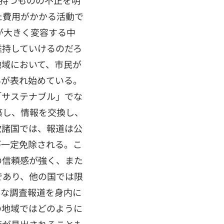
を持つものの不正を明
た費用がかかる活動で
が大きく変容する中
維持していけるのだろ
地域において、市民が
みが表れ始めている。
「サステナブル」でな
築し、情報を交換し、
欧諸国では、報道は公
が一定免除される。こ
の信頼感が強く、また
であり、他の国では限
的な調査報道を身内に
の地域ではどのように