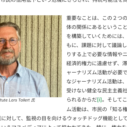
重要なことは、この２つ
体の関係にあるというこ
を構築していくためには
もに、課題に対して議論
りする上で必要な情報や
経済的権力に遠慮せず、
ャーナリズム活動が必要
なジャーナリズム活動は
受けない健全な民主主義
られるからだ
。そして
[i]
te Lars Tallert 氏
ム活動は、市民の「知る
業に対して、監視の目を向けるウォッチドッグ機能とし