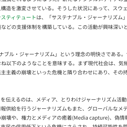
入構造を激変させている。そうした状況にあって、スウ
は、「サステナブル・ジャーナリズム
インスティテュート
道などの支援体制を構築している。この活動が興味深いと
テナブル・ジャーナリズム」という理念の明快さである。
むね以下のようなことを意味する。まず現代社会は、気
民主主義の崩壊といった危機と隣り合わせにあり、その
スを伝えるのは、メディア、とりわけジャーナリズム活
情報供給を行うジャーナリズムもまた、グローバルなメ
壊や、権力とメディアの癒着(Media capture)、
る市民の信用低下という危機にさらされ、持続可能性を