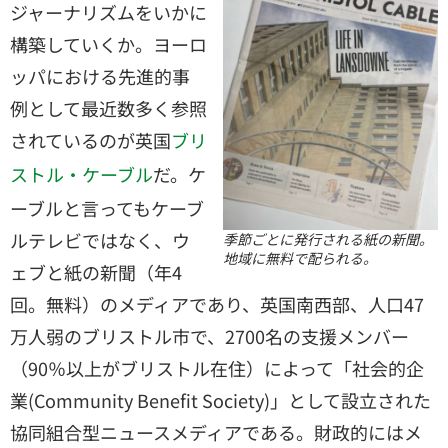
ジャーナリズムをいかに
構築していくか。ヨーロ
ッパにおける先進的事
例として最近数多く参照
されているのが英国
ブリ
だ。ケ
ストル・ケーブル
ーブルと言ってもケーブ
ルテレビではなく、ウ
季節ごとに発行される紙の新聞。
地域に無料で配られる。
ェブと紙の新聞（年4
回。無料）のメディアであり、英国南西部、人口47
万人弱のブリストル市で、2700名の支援メンバー
（90％以上がブリストル在住）によって「社会的企
業(Community Benefit Society)」として設立された
協同組合型ニュースメディアである。財政的にはメ